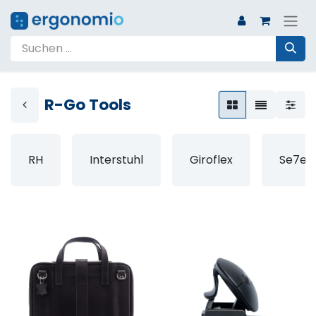
R-Go Tools
RH
Interstuhl
Giroflex
Se7en