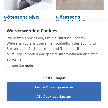
Götessons Niva
Götessons
Ecosund
Woodstock Ecosund
134,04
€
Von
797,34
€
Wir verwenden Cookies
Wir setzen Cookies ein, um die Nutzung unserer
Webseiten zu analysieren, einschließlich des Such und
Surfverlaufs, Suchbegriffen und Ihnen auf Ihr
Nutzungsverhalten angepasste Informationen anbieten
zu können.
Lernen Sie mehr
Einstellungen
Nur das Notwendige zulassen
Auf der Suche nach der perfekten Kombination
aus Ästhetik und Funktionalität? Bei uns sind Sie
Alle Cookies erlauben
mehr als gut aufgehoben.