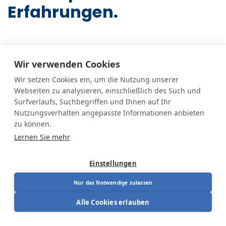
Erfahrungen.
Bei Ergonomio verstehen wir, dass ein komfortabler
und gesunder Arbeitsplatz mehr bedeutet als nur die
Wir verwenden Cookies
Wahl eines Bürostuhls. Unsere Mission ist es, ein
Wir setzen Cookies ein, um die Nutzung unserer
ganzheitliches ergonomisches Erlebnis zu bieten, das
Webseiten zu analysieren, einschließlich des Such und
Ihr Wohlbefinden und Ihre Produktivität fördert, egal
Surfverlaufs, Suchbegriffen und Ihnen auf Ihr
ob Sie einen einzelnen Stuhl benötigen oder ein
Nutzungsverhalten angepasste Informationen anbieten
komplettes Büro einrichten möchten.
zu können.
Lernen Sie mehr
Wir bieten maßgeschneiderte Lösungen, von der
Produktberatung bis hin zur Gestaltung von
Einstellungen
Arbeitsplätzen, die auf Ihre speziellen Bedürfnisse
abgestimmt sind.
Nur das Notwendige zulassen
Alle Cookies erlauben
Individuelle Beratung