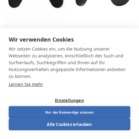
Symmetrische
Asymmetrische
Wir verwenden Cookies
Armlehne
Armlehne
Wir setzen Cookies ein, um die Nutzung unserer
Mousetrapper TB216
Mousetrapper TB215
Webseiten zu analysieren, einschließlich des Such und
109,00
€
109,00
€
Surfverlaufs, Suchbegriffen und Ihnen auf Ihr
Nutzungsverhalten angepasste Informationen anbieten
zu können.
Lernen Sie mehr
Einstellungen
Nur das Notwendige zulassen
Alle Cookies erlauben