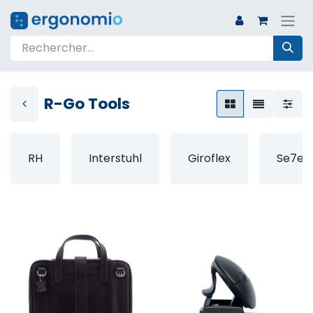
R-Go Tools
RH
Interstuhl
Giroflex
Se7en