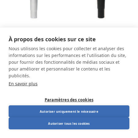
Vérin à gaz 4Q
Vérin à gaz 4Q noir
À propos des cookies sur ce site
argent pour RH Logic
pour RH Logic
300/400/RH Extend
300/400/RH Extend
Nous utilisons les cookies pour collecter et analyser des
197,00
€
197,00
€
informations sur les performances et l'utilisation du site,
219,00
€
219,00
€
pour fournir des fonctionnalités de médias sociaux et
pour améliorer et personnaliser le contenu et les
publicités.
En savoir plus
Paramètres des cookies
Autoriser uniquement le nécessaire
Autoriser tous les cookies