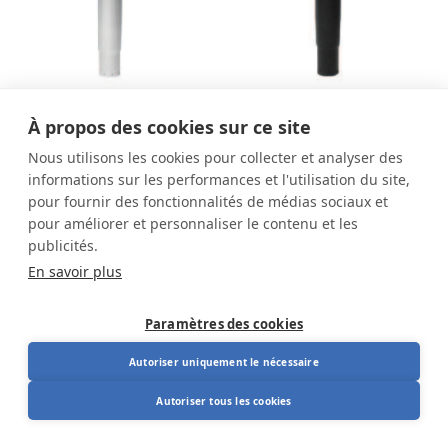
Vérin à gaz 4Q
Vérin à gaz 4Q noir
À propos des cookies sur ce site
argent pour RH Logic
pour RH Logic
Nous utilisons les cookies pour collecter et analyser des
300/400/RH Extend
300/400/RH Extend
informations sur les performances et l'utilisation du site,
197,00
€
197,00
€
219,00
€
219,00
€
pour fournir des fonctionnalités de médias sociaux et
pour améliorer et personnaliser le contenu et les
publicités.
En savoir plus
Paramètres des cookies
Autoriser uniquement le nécessaire
Autoriser tous les cookies