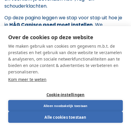
schouderklachten.
Op deze pagina leggen we stap voor stap uit hoe je
je
HÅG Capisco goed moet instellen.
We
overlopen alle belangrijke instellingen: van zithoogte
Over de cookies op deze website
en zitdiepte tot rughoogte, bewegingsmechaniek en
hoofdsteun.
We maken gebruik van cookies om gegevens m.b.t. de
prestaties en het gebruik van deze website te verzamelen
Heb je achteraf nog vragen of twijfel je over een
& analyseren, om sociale netwerkfunctionaliteiten aan te
bepaalde instelling?
Neem gerust contact met ons
bieden en onze content & advertenties te verbeteren en
op — we helpen je graag verder.
personaliseren.
Kom meer te weten
Video bekijken
Cookie-instellingen
Alleen noodzakelijk toestaan
Stap voor stap instellen
Alle cookies toestaan
Onderhoud & advi​​es