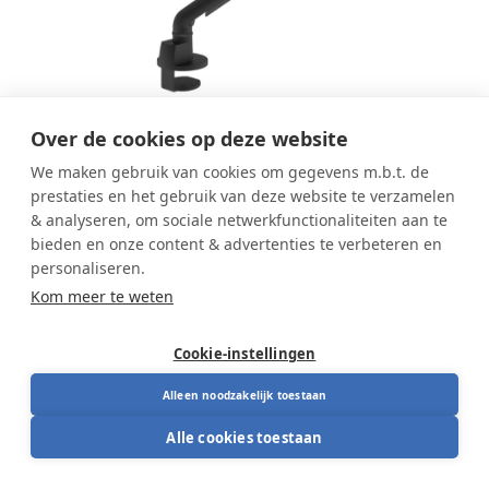
Over de cookies op deze website
We maken gebruik van cookies om gegevens m.b.t. de
prestaties en het gebruik van deze website te verzamelen
Viewgo pro enkelvoudige
& analyseren, om sociale netwerkfunctionaliteiten aan te
monitorarm
bieden en onze content & advertenties te verbeteren en
personaliseren.
Kom meer te weten
De Viewgo Pro enkelvoudige monitorarm is een
ergonomische monitorarm voor één scherm
Cookie-instellingen
waarmee je je monitor flexibel positioneert. Door de
soepele verstelling in hoogte en kijkhoek werk je
Alleen noodzakelijk toestaan
Geschikt voor 1 scherm (VESA 75x75 / 100x100)
comfortabeler en creëer je meer ruimte op je
Alle cookies toestaan
Geschikt voor 1 scherm (VESA 75x75 / 100x100)
bureau. Ideaal voor professionele werkplekken waar
Draaggewicht: 2–9 kg (tot 32")
ergonomie en flexibiliteit belangrijk zijn.