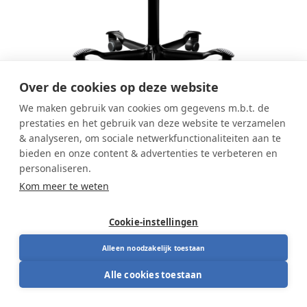
Over de cookies op deze website
We maken gebruik van cookies om gegevens m.b.t. de
SALES - HAG Capisco 8126 Leder
prestaties en het gebruik van deze website te verzamelen
zwart ATG56100
& analyseren, om sociale netwerkfunctionaliteiten aan te
bieden en onze content & advertenties te verbeteren en
personaliseren.
Kom meer te weten
Dit product is niet meer beschikbaar.
Cookie-instellingen
Alleen noodzakelijk toestaan
Advies nodig?
Onze specialisten staan voor u klaar. Bel ons,
Alle cookies toestaan
laat u bellen, of stuur een bericht.