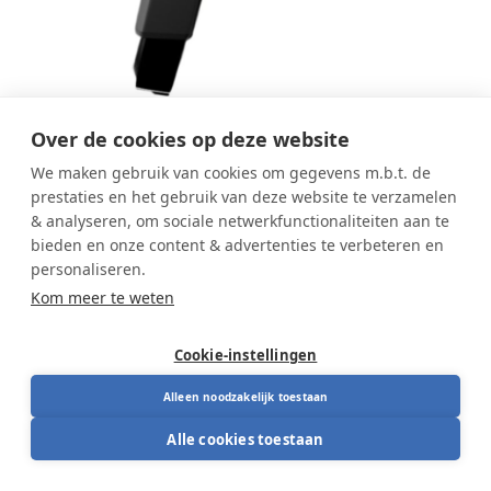
Over de cookies op deze website
We maken gebruik van cookies om gegevens m.b.t. de
RH Mereo Armleuningen 8T
prestaties en het gebruik van deze website te verzamelen
(paar)
& analyseren, om sociale netwerkfunctionaliteiten aan te
bieden en onze content & advertenties te verbeteren en
personaliseren.
Deze RH Mereo armleuningen 8T zijn originele
Kom meer te weten
vervangingsonderdelen voor extra ondersteuning
van armen en schouders. Ze zijn verstelbaar in
Cookie-instellingen
hoogte, diepte en breedte en ook roteerbaar, zodat
Originele RH armleuningen (set van 2)
je ze precies op jouw zithouding afstemt. Ideaal
Alleen noodzakelijk toestaan
Verstelbaar in hoogte, breedte en diepte
wanneer je je RH Mereo stoel wil aanvullen of
Alle cookies toestaan
Draaibaar voor perfecte armsteun
herstellen met een paar originele armleuningen.
Ontlast schouders bij lang werken