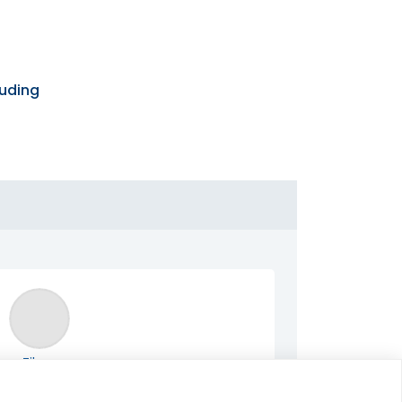
ouding
Zilver