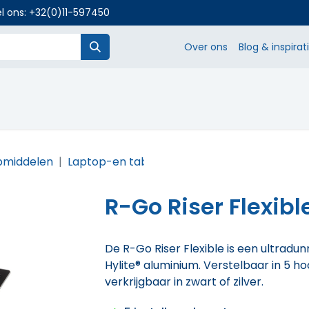
l ons:
+32(0)11-597450
Over ons
Blog & inspirat
SHOP
pmiddelen
Laptop-en tablethouders
R-Go Riser Flex
R-Go Riser Flexib
De R-Go Riser Flexible is een ultradu
Hylite® aluminium. Verstelbaar in 5 
verkrijgbaar in zwart of zilver.