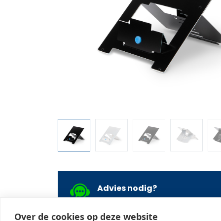
Advies nodig?
Onze specialisten staan voor u kla
ons, laat u bellen, of stuur een ber
Over de cookies op deze website