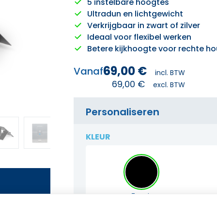
5 instelbare hoogtes
Ultradun en lichtgewicht
Verkrijgbaar in zwart of zilver
Ideaal voor flexibel werken
Betere kijkhoogte voor rechte h
69,00
€
Vanaf
incl. BTW
69,00
€
excl. BTW
Personaliseren
KLEUR
Zwart
ar. Bel
icht.