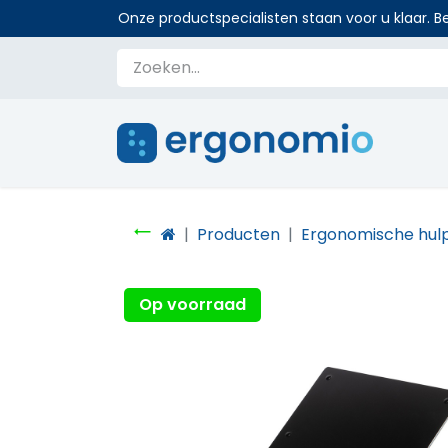
Onze productspecialisten staan voor u klaar. Be
Producten
Ergonomische hul
Op voorraad