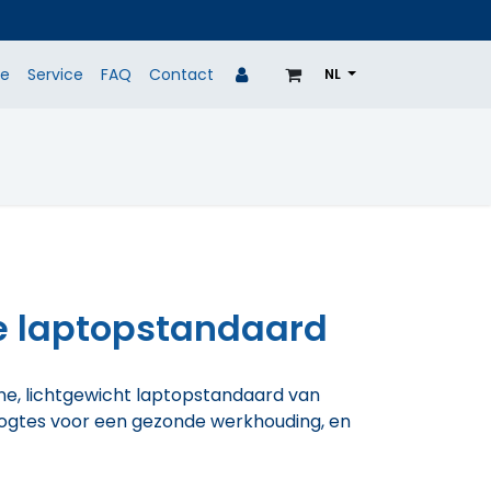
ie
Service
FAQ
Contact
NL
MERKEN
TWEEDEKANS
REALISATIES
ible laptopstandaard
le laptopstandaard
nne, lichtgewicht laptopstandaard van
hoogtes voor een gezonde werkhouding, en