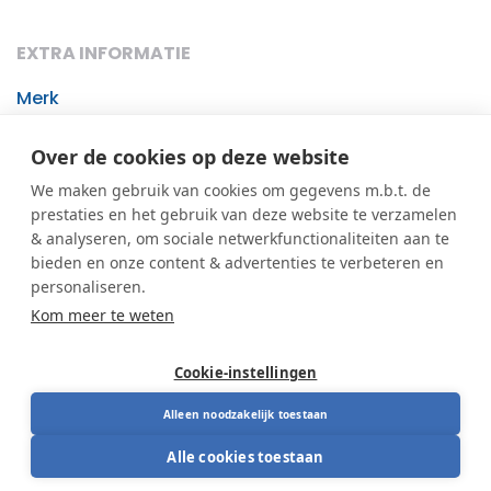
EXTRA INFORMATIE
Merk
BakkerElkhuizen
Over de cookies op deze website
We maken gebruik van cookies om gegevens m.b.t. de
Meer informatie
prestaties en het gebruik van deze website te verzamelen
& analyseren, om sociale netwerkfunctionaliteiten aan te
BakkerElkhuizen Q-doc 500
bieden en onze content & advertenties te verbeteren en
personaliseren.
Kom meer te weten
De Q-doc 500 instelbare documenthouder wordt
geplaatst tussen scherm en toetsenbord. Dat
Cookie-instellingen
voorkomt ongewone hoofd en nek bewegingen.
Alleen noodzakelijk toestaan
De documenthouder is geschikt voor alle soorten
Alle cookies toestaan
documenten, dus ook dikke boeken en zware
ordners