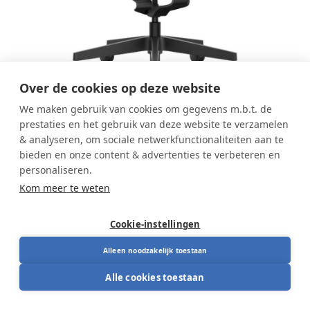
Over de cookies op deze website
We maken gebruik van cookies om gegevens m.b.t. de
prestaties en het gebruik van deze website te verzamelen
Interstuhl Pure PU213 Zwart Promo
& analyseren, om sociale netwerkfunctionaliteiten aan te
bieden en onze content & advertenties te verbeteren en
Interstuhl Pure PU213 Zwart
personaliseren.
Promo
Kom meer te weten
Cookie-instellingen
De Interstuhl Pure PU213 is een ergonomische
bureaustoel met ademende mesh rugleuning en
Alleen noodzakelijk toestaan
actief 3D bewegingsmechanisme. Zo blijf je
Alle cookies toestaan
comfortabel bewegen tijdens het werken. Ideaal
Ademende netrug voor luchtig zitcomfort
voor moderne werkplekken waar ergonomie en