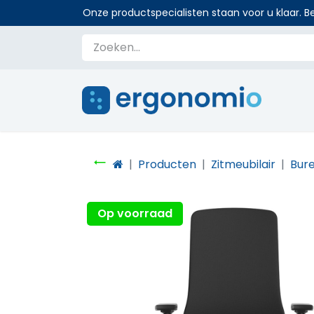
Onze productspecialisten staan voor u klaar. Be
Producten
Zitmeubilair
Bur
Op voorraad