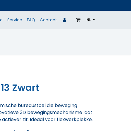
ie
Service
FAQ
Contact
NL
MERKEN
TWEEDEKANS
REALISATIES
113 Zwart
nomische bureaustoel die beweging
innovatieve 3D bewegingsmechanisme laat
actiever zit. Ideaal voor flexwerkplekken
 werken centraal staat.