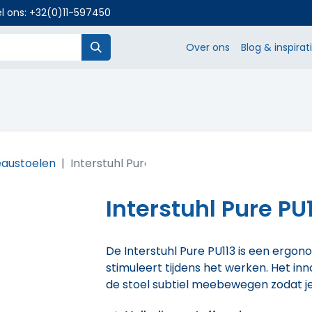
l ons:
+32(0)11-597450
Over ons
Blog & inspirat
SHOP
eaustoelen
Interstuhl Pure PU113 Zwart
Interstuhl Pure PU
De Interstuhl Pure PU113 is een ergo
stimuleert tijdens het werken. Het 
de stoel subtiel meebewegen zodat je 
en moderne kantoren waar dynamisch