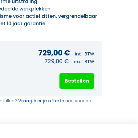
rme uitstraling
edeelde werkplekken
me voor actief zitten, vergrendelbaar
t 10 jaar garantie
729,00
€
incl. BTW
729,00
€
excl. BTW
Bestellen
antallen?
Vraag hier je offerte
aan voor de
ie je niet alleen ondersteunt, maar ook in