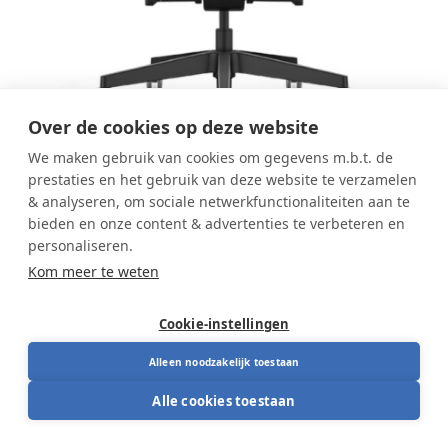
Over de cookies op deze website
We maken gebruik van cookies om gegevens m.b.t. de
prestaties en het gebruik van deze website te verzamelen
& analyseren, om sociale netwerkfunctionaliteiten aan te
Interstuhl Joyce JC1N1
bieden en onze content & advertenties te verbeteren en
personaliseren.
Interstuhl Joyce NPR
Kom meer te weten
gestoffeerd JC1N1 Stof Era
Promo
Cookie-instellingen
Alleen noodzakelijk toestaan
De Interstuhl Joyce JC1N1 is een ergonomische
Alle cookies toestaan
bureaustoel die voldoet aan de NPR 1813 norm voor
intensief kantoorwerk. De stevige gestoffeerde rug