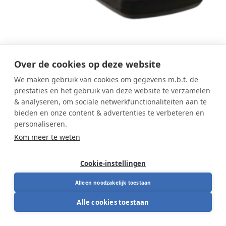
Over de cookies op deze website
We maken gebruik van cookies om gegevens m.b.t. de
prestaties en het gebruik van deze website te verzamelen
Interstuhl Every 142E/152E/172E
& analyseren, om sociale netwerkfunctionaliteiten aan te
vervangingsonderdeel toppad
bieden en onze content & advertenties te verbeteren en
personaliseren.
armlegger (enkel)
Kom meer te weten
Deze toppad armlegger is een
Cookie-instellingen
vervangingsonderdeel voor Interstuhl Every
Alleen noodzakelijk toestaan
bureaustoelen. Het onderdeel vervangt de bovenste
armleggerbekleding wanneer deze versleten of
Alle cookies toestaan
Origineel vervangingskussen voor armlegger
beschadigd is. Ideaal om je bureaustoel opnieuw
Herstelt comfort van je armsteun
comfortabel en netjes te maken.